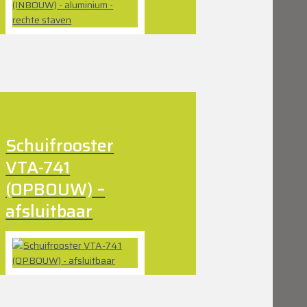
Schuifrooster
VTA-741
(OPBOUW) –
afsluitbaar