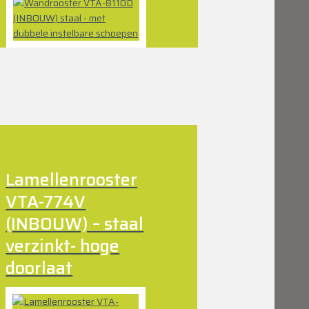
Lamellenrooster
VTA-774V
(INBOUW) – staal
verzinkt- hoge
doorlaat