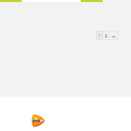
1
2
→