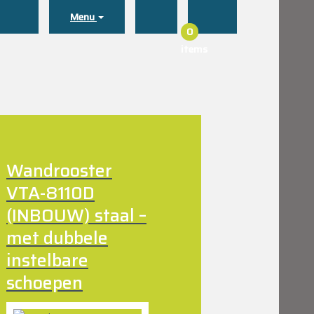
Menu
0
items
Wandrooster
VTA-8110D
(INBOUW) staal –
met dubbele
instelbare
schoepen