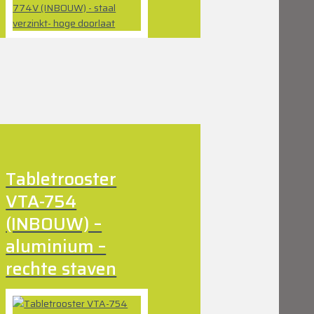
Tabletrooster
VTA-754
(INBOUW) –
aluminium –
rechte staven