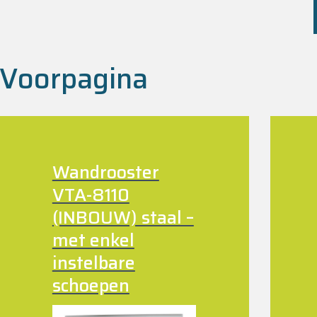
Voorpagina
Wandrooster
VTA-8110
(INBOUW) staal –
met enkel
instelbare
schoepen