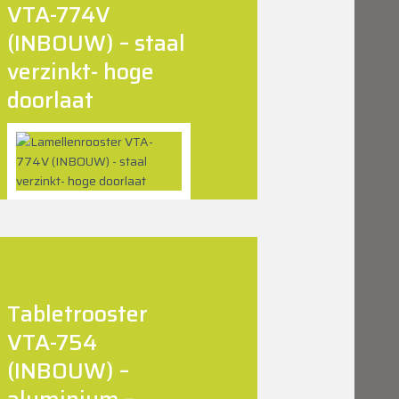
VTA-774V
(INBOUW) – staal
verzinkt- hoge
doorlaat
Tabletrooster
VTA-754
(INBOUW) –
aluminium –