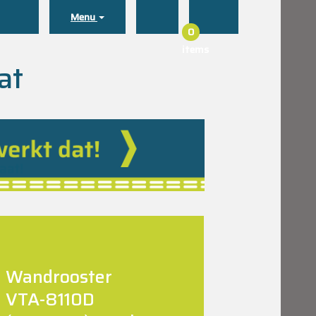
Menu
0
items
at
Wandrooster
VTA-8110D