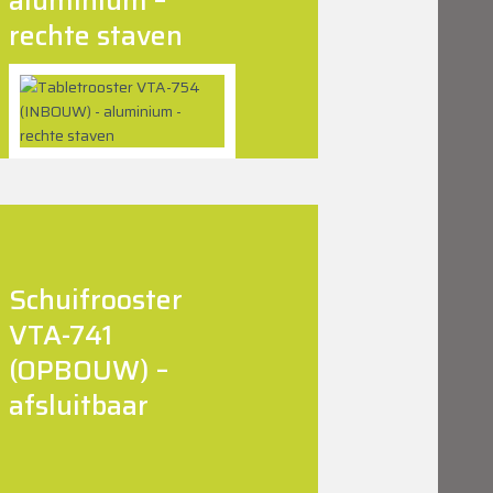
rechte staven
Schuifrooster
VTA-741
(OPBOUW) –
afsluitbaar