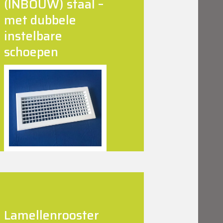
(INBOUW) staal –
met dubbele
instelbare
schoepen
Lamellenrooster