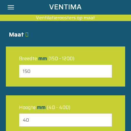
VENTIMA
Toggle
navigation
Ventilatieroosters op maat
Maat
Breedte
mm
(150 -
1200
)
Hoogte
mm
(40 - 400)